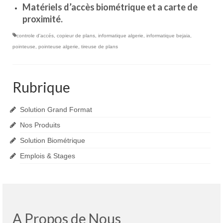
Matériels d’accès biométrique et a carte de
proximité.
controle d'accés
,
copieur de plans
,
informatique algerie
,
informatique bejaia
,
pointeuse
,
pointeuse algerie
,
tireuse de plans
Rubrique
Solution Grand Format
Nos Produits
Solution Biométrique
Emplois & Stages
A Propos de Nous